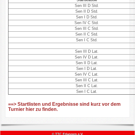
Sen III D Std.
Kontakt
Sen II D Std.
Sen I D Std.
Impressum/Datenschutz
Sen IV C Std.
Sen III C Std.
Sen II C Std.
Sen I C Std.
Sen III D Lat.
Sen IV D Lat.
Sen II D Lat.
Sen I D Lat.
Sen IV C Lat.
Sen III C Lat.
Sen II C Lat.
Sen I C Lat.
==> Startlisten und Ergebnisse sind kurz vor dem
Turnier hier zu finden.
© TTC Erlangen e.V.