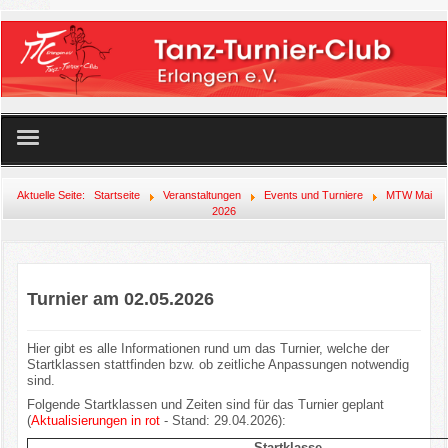
Startseite
Aktuelle Seite:
Startseite
Veranstaltungen
Events und Turniere
MTW Mai
2026
Unser Angebot
Der Club
Turnier am 02.05.2026
Mitglied werden!
Hier gibt es alle Informationen rund um das Turnier, welche der
Startklassen stattfinden bzw. ob zeitliche Anpassungen notwendig
Veranstaltungen
sind.
Folgende Startklassen und Zeiten sind für das Turnier geplant
(
Aktualisierungen in rot
- Stand: 29.04.2026):
Links
Startklasse