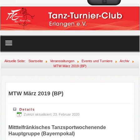
Startseite
Aktuelle Seite:
Startseite
Veranstaltungen
Events und Turniere
Archiv
MTW März 2019 (BP)
Unser Angebot
Der Club
MTW März 2019 (BP)
Mitglied werden!
Details
Zuletzt aktualisiert: 23. Februar 2020
Veranstaltungen
Mitttelfränkisches Tanzsportwochenende
Links
Hauptgruppe (Bayernpokal)