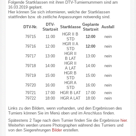
Folgende Startklassen mit ihren DTV-Turniernummern sind am
Kontakt
16.03.2019 geplant.
Hier können Sie sich informieren, welche der Startklassen
stattfinden bzw. ob zeitliche Anpassungen notwendig sind.
Impressum/Datenschutz
DTV-
Geplante
DTV-Nr.
Startklasse
Ausfall
Startzeit
Startzeit
HGR II B
79715
11:00
12:00
nein
STD
HGR II A
79716
12:00
12:00
nein
STD
HGR II
79717
13:00
13:00
nein
B LAT
HGR II
79718
14:00
14:00
nein
A LAT
HGR B
79719
15:00
15:00
nein
STD
HGR A
79720
16:00
16:00
nein
STD
79721
17:00
HGR B LAT
17:00
nein
79722
18:00
HGR A LAT
18:00
nein
Links zu den Bildern, wenn vorhanden, und den Ergebnissen des
Turniers können Sie im Menü oben und im Anschluss finden.
Spätestens 2 Tage nach dem Turnier finden Sie die Ergebnisse
hier
.
Weiterhin werden unsere Photographen während des Turniers und
von den Siegerehrungen
Bilder
erstellen.