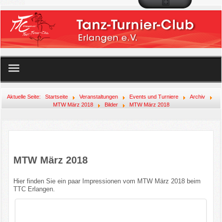
Startseite
Aktuelle Seite:
Startseite
Veranstaltungen
Events und Turniere
Archiv
MTW März 2018
Bilder
MTW März 2018
Unser Angebot
Der Club
MTW März 2018
Mitglied werden!
Hier finden Sie ein paar Impressionen vom MTW März 2018 beim
Veranstaltungen
TTC Erlangen.
Links