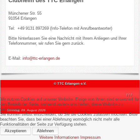
Clubheim des TTC Erlangen
Kontakt
Münchener Str. 55
91054 Erlangen
Impressum/Datenschutz
Tel: +49 9131 897269 (Info-Telefon mit Anrufbeantworter)
Bitte hinterlassen Sie eine Nachricht mit Ihrem Anliegen und Ihrer
Telefonnummer, wir rufen Sie gern zurück.
E-Mail:
info@ttc-erlangen.de
© TTC Erlangen e.V.
↑↑↑
Wir nutzen Cookies auf unserer Website. Einige von ihnen sind essenziell für
den Betrieb der Seite, während andere uns helfen, diese Website zu
verbessern.
Sonntag, 09. August 2026
Sie können selbst entscheiden, ob Sie die Cookies zulassen möchten. Bitte
beachten Sie, dass bei einer Ablehnung womöglich nicht mehr alle
Funktionalitäten der Seite zur Verfügung stehen.
Akzeptieren
Ablehnen
Weitere Informationen
Impressum