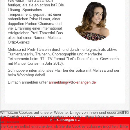
Wie würzt man Salsa noch
feuriger, als sie eh schon ist? Die
Lösung: Spanisches
Temperament, gepaart mit einer
ordentlichen Prise Humor, einer
doppelten Portion Charisma und
viel Erfahrung einer international
erfolgreichen Profi-Tänzerin! Das
alles hat einen Namen: Melissa
Ortiz-Gomez!
Melissa ist Profi-Tänzerin durch und durch - erfolgreich als aktive
Turniertänzerin, Trainerin, Choreographin und mehrfache
Teilnehmerin beim RTL-TV-Format "Let's Dance" (u. a. Gewinnerin
mit Manuel Cortez im Jahr 2013).
Schnuppere internationales Flair bei der Salsa mit Melissa und sei
beim Workshop dabei!
Einfach anmelden unter
anmeldung@ttc-erlangen.de
Wir nutzen Cookies auf unserer Website. Einige von ihnen sind essenziell für
den Betrieb der Seite, während andere uns helfen, diese Website zu
© TTC Erlangen e.V.
verbessern.
Sie können selbst entscheiden, ob Sie die Cookies zulassen möchten. Bitte