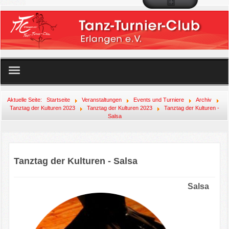
Startseite
Aktuelle Seite:
Startseite
Veranstaltungen
Events und Turniere
Archiv
Tanztag der Kulturen 2023
Tanztag der Kulturen 2023
Tanztag der Kulturen -
Salsa
Unser Angebot
Der Club
Tanztag der Kulturen - Salsa
Mitglied werden!
Salsa
Veranstaltungen
Links