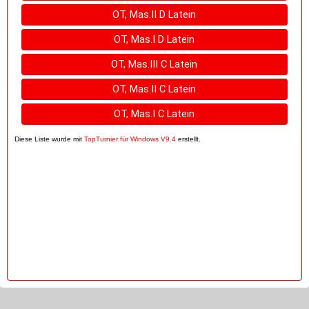
OT, Mas.II D Latein
OT, Mas.I D Latein
OT, Mas.III C Latein
OT, Mas.II C Latein
OT, Mas.I C Latein
Diese Liste wurde mit
TopTurnier für Windows V9.4
erstellt.