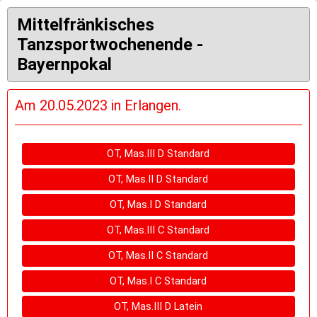
Mittelfränkisches
Tanzsportwochenende -
Bayernpokal
Am 20.05.2023 in Erlangen.
OT, Mas.III D Standard
OT, Mas.II D Standard
OT, Mas.I D Standard
OT, Mas.III C Standard
OT, Mas.II C Standard
OT, Mas.I C Standard
OT, Mas.III D Latein